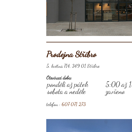
Prodejna Stříbro
5. května 714, 349 01 Stříbro
Otevírací doba:
pondělí až pátek
5:00 až 
sobota a neděle
zavřeno
telefon :
607 071 273