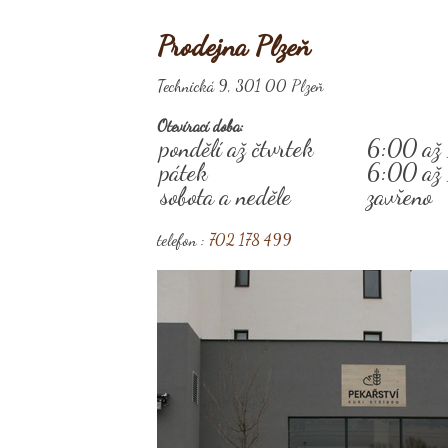
Prodejna Plzeň
Technická 9, 301 00 Plzeň
Otevírací doba:
pondělí až čtvrtek
6:00 až
pátek
6:00 až
sobota a neděle
zavřeno
telefon :
702 178 499