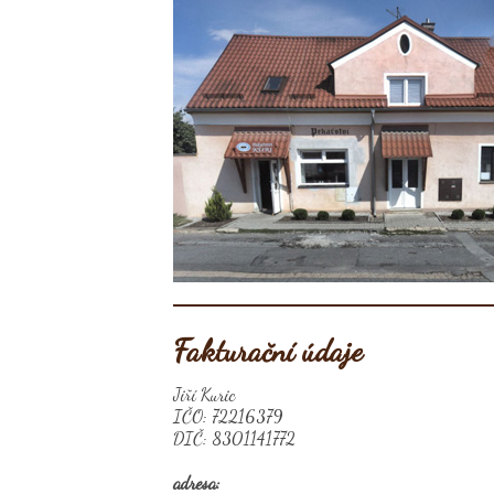
Fakturační údaje
Jiří Kuric
IČO: 72216379
DIČ: 8301141772
adresa: